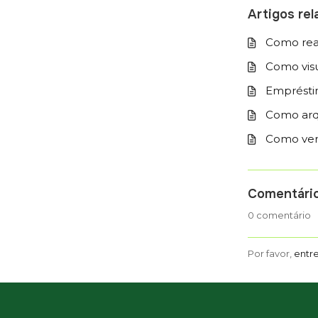
Artigos re
Como real
Como visu
Empréstim
Como arqu
Como ver 
Comentári
0 comentário
Por favor,
entr