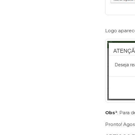
Logo aparece
Obs¹
: Para 
Pronto! Agor