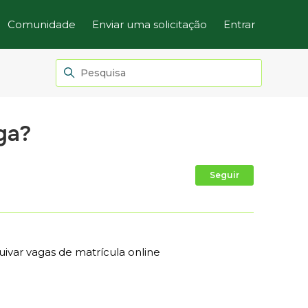
Comunidade
Enviar uma solicitação
Entrar
ga?
Ainda não
Seguir
uivar vagas de matrícula online