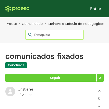
Entrar
Proesc
Comunidade
Melhore o Módulo de Pedagógico!
comunicados fixados
Concluída
Se
Seguir
Cristiane
há 2 anos
0