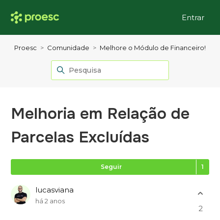
Entrar
Proesc
Comunidade
Melhore o Módulo de Financeiro!
Melhoria em Relação de
Parcelas Excluídas
Se
Seguir
lucasviana
há 2 anos
2