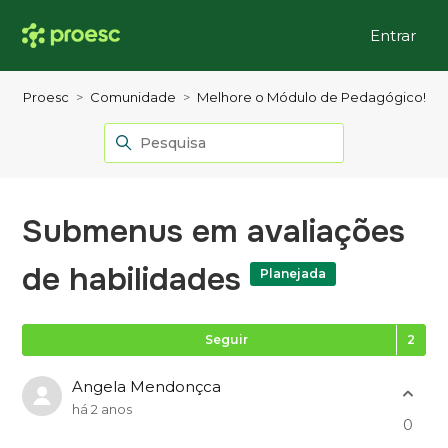
Entrar
Proesc
Comunidade
Melhore o Módulo de Pedagógico!
Submenus em avaliações
de habilidades
Planejada
Se
Seguir
Angela Mendonçca
há 2 anos
0