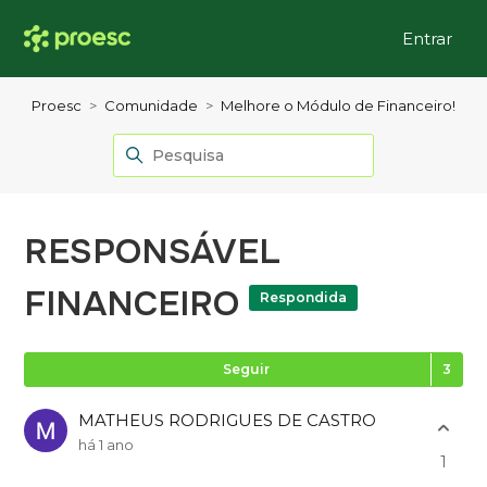
Entrar
Proesc
Comunidade
Melhore o Módulo de Financeiro!
RESPONSÁVEL
FINANCEIRO
Respondida
Se
Seguir
MATHEUS RODRIGUES DE CASTRO
há 1 ano
1