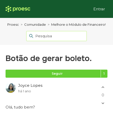
Entrar
Proesc
Comunidade
Melhore o Módulo de Financeiro!
Botão de gerar boleto.
Se
Seguir
Joyce Lopes
há 1 ano
0
Olá, tudo bem?