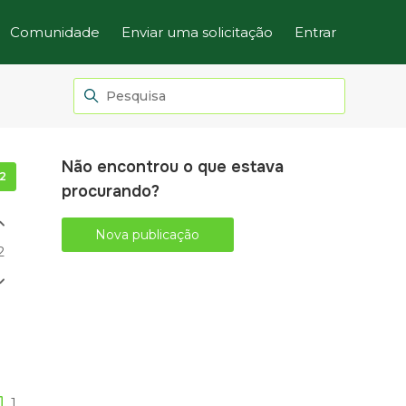
Comunidade
Enviar uma solicitação
Entrar
Não encontrou o que estava
Seguido por 2 pessoas
procurando?
Nova publicação
2
1