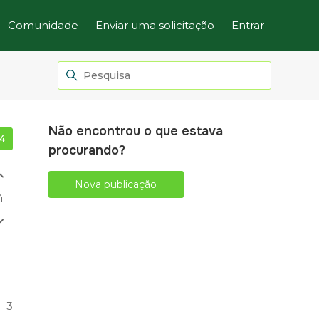
Comunidade
Enviar uma solicitação
Entrar
Não encontrou o que estava
Seguido por 4 pessoas
procurando?
Nova publicação
4
3