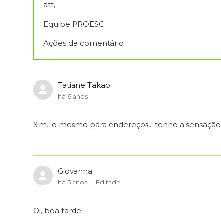
att,
Equipe PROESC
Ações de comentário
Tatiane Takao
há 6 anos
Sim.. o mesmo para endereços... tenho a sensaçã
Giovanna
há 5 anos
Editado
Oi, boa tarde!