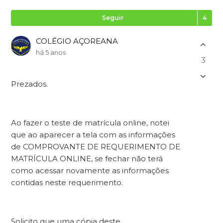
Se
Seguir
COLÉGIO AÇOREANA
há 5 anos
3
Prezados.
Ao fazer o teste de matrícula online, notei
que ao aparecer a tela com as informações
de COMPROVANTE DE REQUERIMENTO DE
MATRÍCULA ONLINE, se fechar não terá
como acessar novamente as informações
contidas neste requerimento.
Solicito que uma cópia deste