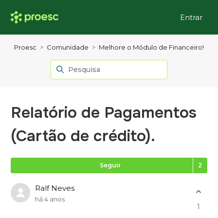
Entrar
Proesc
Comunidade
Melhore o Módulo de Financeiro!
Relatório de Pagamentos
(Cartão de crédito).
Se
Seguir
Ralf Neves
há 4 anos
1