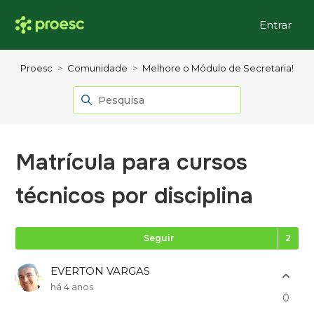
Entrar
Proesc
Comunidade
Melhore o Módulo de Secretaria!
Matrícula para cursos
técnicos por disciplina
Se
Seguir
EVERTON VARGAS
há 4 anos
0