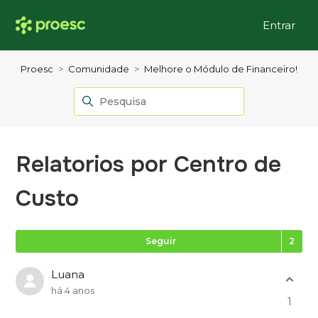
Entrar
Proesc
Comunidade
Melhore o Módulo de Financeiro!
Relatorios por Centro de
Custo
Se
Seguir
Luana
há 4 anos
1