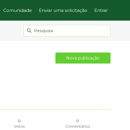
Comunidade
Enviar uma solicitação
Entrar
Nova publicação
0
0
Votos
Comentários