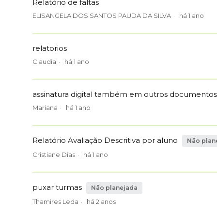
Relatório de faltas
ELISANGELA DOS SANTOS PAUDA DA SILVA
há 1 ano
relatorios
Claudia
há 1 ano
assinatura digital também em outros documentos 
Mariana
há 1 ano
Relatório Avaliação Descritiva por aluno
Não plan
Cristiane Dias
há 1 ano
puxar turmas
Não planejada
Thamires Leda
há 2 anos