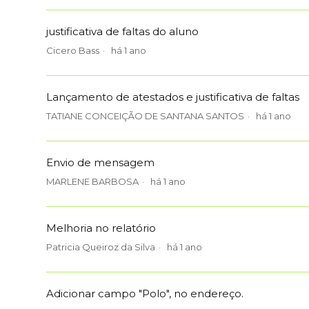
justificativa de faltas do aluno
Cicero Bass
há 1 ano
Lançamento de atestados e justificativa de faltas
TATIANE CONCEIÇÃO DE SANTANA SANTOS
há 1 ano
Envio de mensagem
MARLENE BARBOSA
há 1 ano
Melhoria no relatório
Patricia Queiroz da Silva
há 1 ano
Adicionar campo "Polo", no endereço.