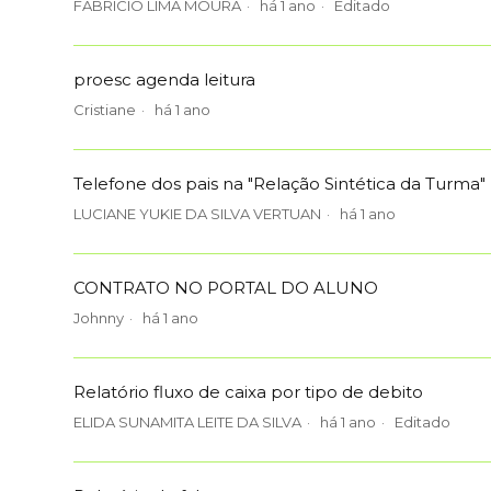
FABRICIO LIMA MOURA
há 1 ano
Editado
proesc agenda leitura
Cristiane
há 1 ano
Telefone dos pais na "Relação Sintética da Turma"
LUCIANE YUKIE DA SILVA VERTUAN
há 1 ano
CONTRATO NO PORTAL DO ALUNO
Johnny
há 1 ano
Relatório fluxo de caixa por tipo de debito
ELIDA SUNAMITA LEITE DA SILVA
há 1 ano
Editado