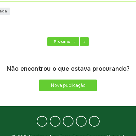
jada
Último
Próximo
›
»
Não encontrou o que estava procurando?
Nova publicação