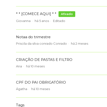
* * [COMECE AQUI] * *
Afixado
Giovanna
há 5 anos
Editado
Notaa do trimestre
Priscila da silva conrado Conrado
há 2 meses
CRIAÇÃO DE PASTAS E FILTRO
Ana
há 10 meses
CPF DO PAI OBRIGATÓRIO
Ágatha
há 10 meses
Tags