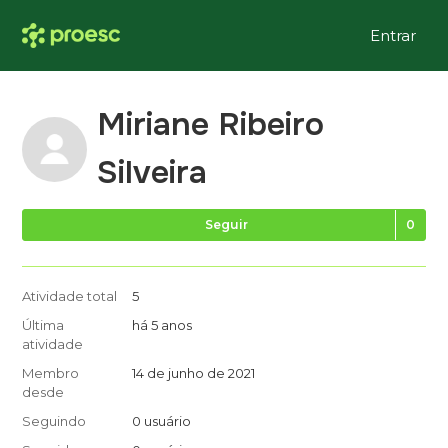
Entrar
Miriane Ribeiro
Silveira
Ai
Seguir
Atividade total
5
Última
há 5 anos
atividade
Membro
14 de junho de 2021
desde
Seguindo
0 usuário