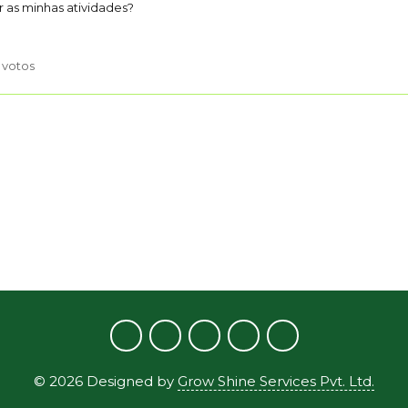
 as minhas atividades?
1 votos
©
2026
Designed by
Grow Shine Services Pvt. Ltd.