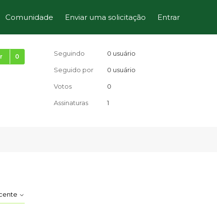
Comunidade
Enviar uma solicitação
Entrar
Ainda não seguido por ninguém
Seguindo
0 usuário
r
Seguido por
0 usuário
Votos
0
Assinaturas
1
ecente