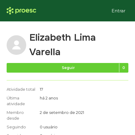
Entrar
Elizabeth Lima
Varella
Ai
Seguir
Atividade total
17
Última
há 2 anos
atividade
Membro
2 de setembro de 2021
desde
Seguindo
0 usuário