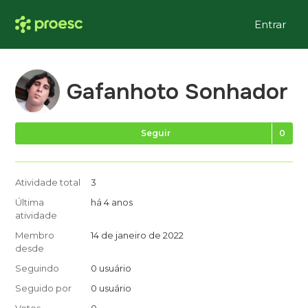
Entrar
Gafanhoto Sonhador
Ai
Seguir
Atividade total
3
Última
há 4 anos
atividade
Membro
14 de janeiro de 2022
desde
Seguindo
0 usuário
Seguido por
0 usuário