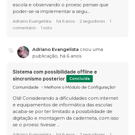
escola e observando o proesc pensei que
poder-se-ia implementar a segu...
Adriano Evangelista
há 6 anos
2 seguidores
1
comentário
1 voto
Adriano Evangelista
criou uma
publicação,
há 6 anos
Sistema com possibilidade offline e
sincronismo posterior
Concluída
Comunidade
Melhore o Módulo de Configuração!
Olá! Considerando a dificuldades com internet
e equipamentos de informática das escolas
acaba-se por ter limitado a possibilidade de
digitação e montagem da caderneta, com isso
se o proesc tivesse ...
Adriano Evangelista
há 6 anos
2 seguidores
1