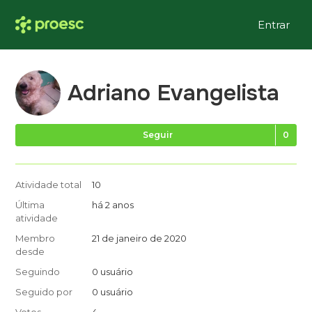
Entrar
Adriano Evangelista
Ai
Seguir
Atividade total
10
Última
há 2 anos
atividade
Membro
21 de janeiro de 2020
desde
Seguindo
0 usuário
Seguido por
0 usuário