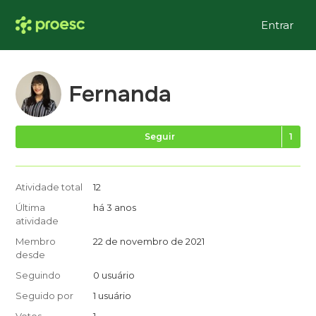
Entrar
Fernanda
Se
Seguir
Atividade total
12
Última
há 3 anos
atividade
Membro
22 de novembro de 2021
desde
Seguindo
0 usuário
Seguido por
1 usuário