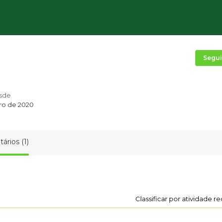
Segui
sde
ro de 2020
ários (1)
Classificar por atividade r