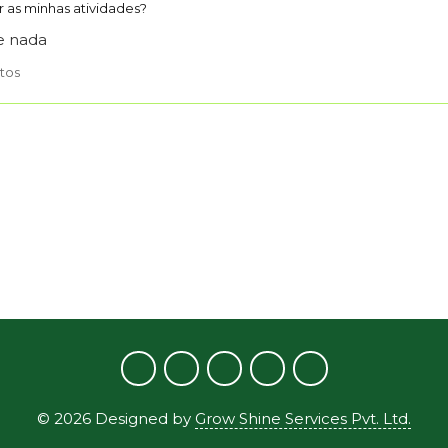
 as minhas atividades?
e nada
otos
©
2026
Designed by
Grow Shine Services Pvt. Ltd.