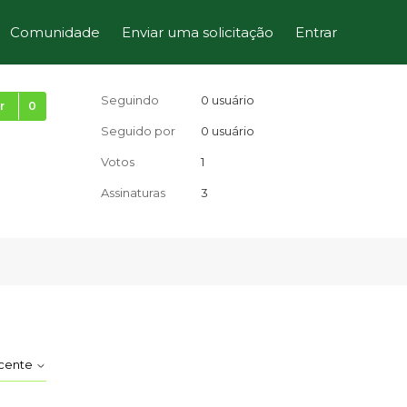
Comunidade
Enviar uma solicitação
Entrar
Ainda não seguido por ninguém
Seguindo
0 usuário
r
Seguido por
0 usuário
Votos
1
Assinaturas
3
ecente