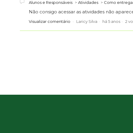
Alunos e Responsáveis
Atividades
Como entregar
Não consigo acessar as atividades não aparec
Visualizar comentário
Laricy Silva
há 5 anos
2 v