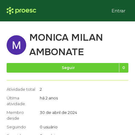
Entrar
MONICA MILAN
AMBONATE
Ai
Seguir
Atividade total
2
Última
há 2 anos
atividade
Membro
30 de abril de 2024
desde
Seguindo
0 usuário