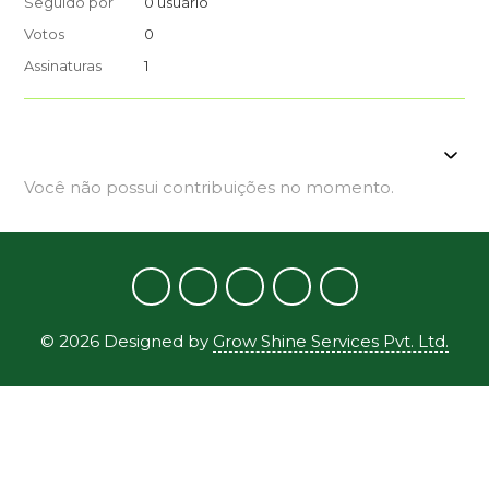
Seguido por
0 usuário
Votos
0
Assinaturas
1
Você não possui contribuições no momento.
©
2026
Designed by
Grow Shine Services Pvt. Ltd.