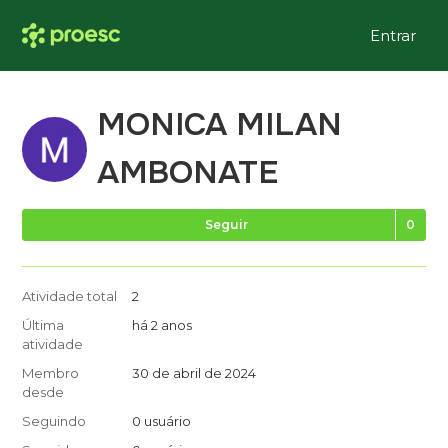
Entrar
MONICA MILAN
AMBONATE
Ai
Seguir
Atividade total
2
Última
há 2 anos
atividade
Membro
30 de abril de 2024
desde
Seguindo
0 usuário