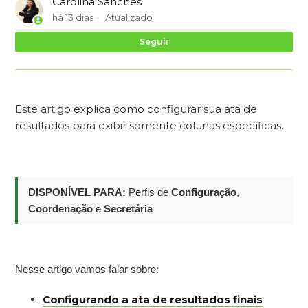
Carolina Sanches
há 13 dias
Atualizado
Ai
Seguir
Este artigo explica como configurar sua ata de
resultados para exibir somente colunas específicas.
DISPONÍVEL PARA:
Perfis de
Configuração
,
Coordenação
e
Secretária
Nesse artigo vamos falar sobre:
Configurando a ata de resultados finais