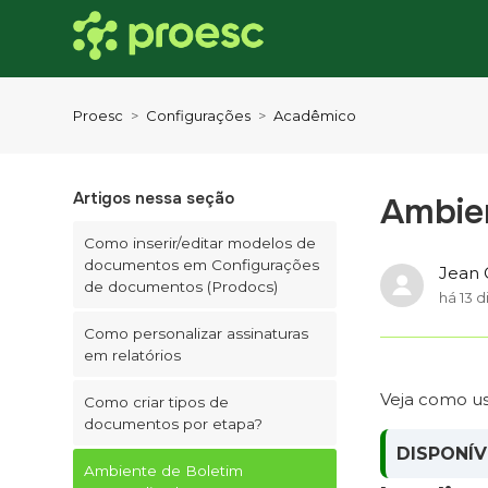
Proesc
Configurações
Acadêmico
Artigos nessa seção
Ambien
Como inserir/editar modelos de
documentos em Configurações
Jean 
de documentos (Prodocs)
há 13 d
Como personalizar assinaturas
em relatórios
Veja como usa
Como criar tipos de
documentos por etapa?
DISPONÍV
Ambiente de Boletim