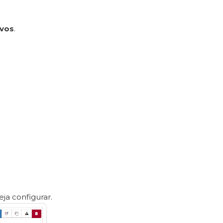
ivos
.
eja configurar.