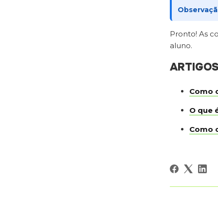
Observaçã
Pronto! As c
aluno.
ARTIGO
Como co
O que é
Como oc