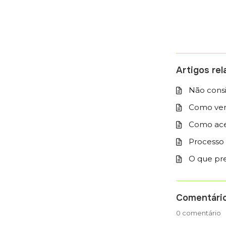
Artigos re
Não consi
Como ver 
Como ace
Processo d
O que pre
Comentári
0 comentário