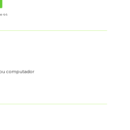
de 44
r ou computador