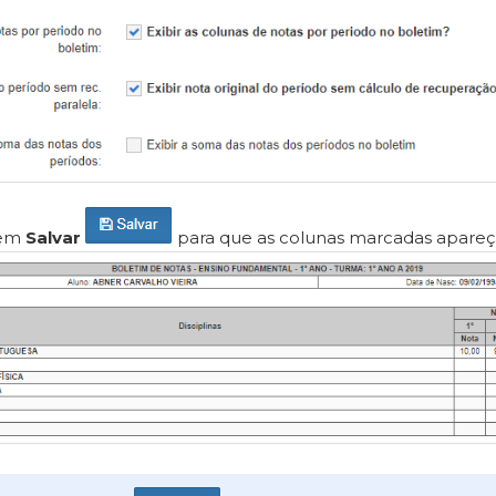
 em
Salvar
para que as colunas marcadas apareç