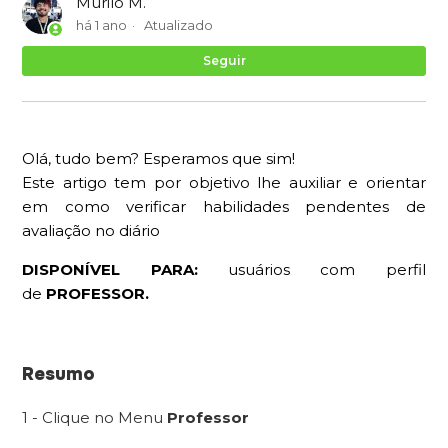
Murilo M.
há 1 ano
Atualizado
Ai
Seguir
Olá, tudo bem? Esperamos que sim!
Este artigo tem por objetivo lhe auxiliar e orientar
em como verificar habilidades pendentes de
avaliação no diário
DISPONÍVEL PARA:
usuários com perfil
de
PROFESSOR.
Resumo
1 - Clique no Menu
Professor