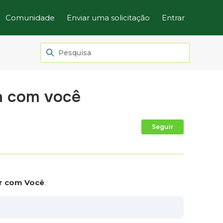
Comunidade
Enviar uma solicitação
Entrar
la com você
Ainda não
Seguir
r com Você
.