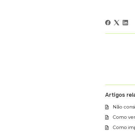
Artigos re
Não consi
Como ver 
Como impr