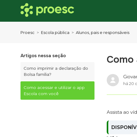
Proesc
Escola pública
Alunos, pais e responsáveis
Artigos nessa seção
Como a
Como imprimir a declaração do
Bolsa família?
Giova
há 20 d
Como acessar e utilizar o app
Escola com você
Assista ao ví
DISPONÍV