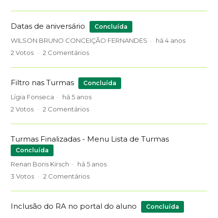
Datas de aniversário
Concluída
WILSON BRUNO CONCEIÇÃO FERNANDES
há 4 anos
2
Votos
2
Comentários
Filtro nas Turmas
Concluída
Lígia Fonseca
há 5 anos
2
Votos
2
Comentários
Turmas Finalizadas - Menu Lista de Turmas
Concluída
Renan Boris Kirsch
há 5 anos
3
Votos
2
Comentários
Inclusão do RA no portal do aluno
Concluída