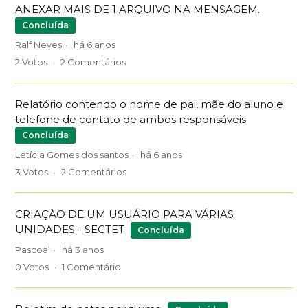
ANEXAR MAIS DE 1 ARQUIVO NA MENSAGEM.
Concluída
Ralf Neves
há 6 anos
2
Votos
2
Comentários
Relatório contendo o nome de pai, mãe do aluno e
telefone de contato de ambos responsáveis
Concluída
Letícia Gomes dos santos
há 6 anos
3
Votos
2
Comentários
CRIAÇÃO DE UM USUÁRIO PARA VÁRIAS
UNIDADES - SECTET
Concluída
Pascoal
há 3 anos
0
Votos
1
Comentário