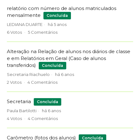
relatório com número de alunos matriculados
mensalmente
Concluída
LEDIANA DUARTE
há 5 anos
6
Votos
5
Comentários
Alteração na Relação de alunos nos diários de classe
e em Relatórios em Geral (Caso de alunos
transferidos)
Concluída
Secretaria Riachuelo
há 6 anos
2
Votos
4
Comentários
Secretaria
Concluída
Paula Bartilotti
há 6 anos
4
Votos
4
Comentários
Carômetro (fotos dos alunos)
Concluída