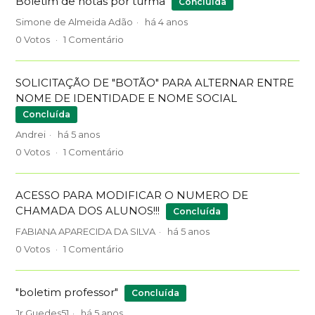
Boletim de notas por turma
Concluída
Simone de Almeida Adão
há 4 anos
0
Votos
1
Comentário
SOLICITAÇÃO DE "BOTÃO" PARA ALTERNAR ENTRE
NOME DE IDENTIDADE E NOME SOCIAL
Concluída
Andrei
há 5 anos
0
Votos
1
Comentário
ACESSO PARA MODIFICAR O NUMERO DE
CHAMADA DOS ALUNOS!!!
Concluída
FABIANA APARECIDA DA SILVA
há 5 anos
0
Votos
1
Comentário
"boletim professor"
Concluída
Jr Guedes51
há 5 anos