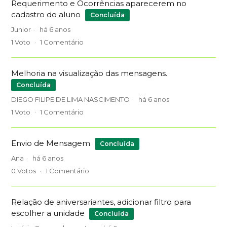
Requerimento e Ocorrências aparecerem no
cadastro do aluno
Concluída
Junior
há 6 anos
1
Voto
1
Comentário
Melhoria na visualização das mensagens.
Concluída
DIEGO FILIPE DE LIMA NASCIMENTO
há 6 anos
1
Voto
1
Comentário
Envio de Mensagem
Concluída
Ana
há 6 anos
0
Votos
1
Comentário
Relação de aniversariantes, adicionar filtro para
escolher a unidade
Concluída