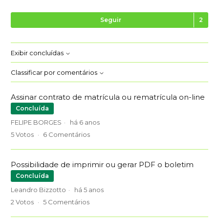
Se
Seguir
Exibir concluídas
Classificar por comentários
Assinar contrato de matrícula ou rematrícula on-line
Concluída
FELIPE BORGES
há 6 anos
5
Votos
6
Comentários
Possibilidade de imprimir ou gerar PDF o boletim
Concluída
Leandro Bizzotto
há 5 anos
2
Votos
5
Comentários