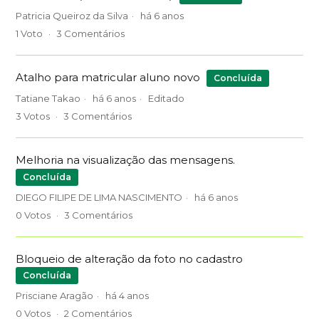
Patricia Queiroz da Silva
há 6 anos
1
Voto
3
Comentários
Atalho para matricular aluno novo
Concluída
Tatiane Takao
há 6 anos
Editado
3
Votos
3
Comentários
Melhoria na visualização das mensagens.
Concluída
DIEGO FILIPE DE LIMA NASCIMENTO
há 6 anos
0
Votos
3
Comentários
Bloqueio de alteração da foto no cadastro
Concluída
Prisciane Aragão
há 4 anos
0
Votos
2
Comentários