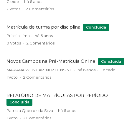
Cleide
há 6 anos
2
Votos
2
Comentários
Matrícula de turma por disciplina
Concluída
Priscila Lima
há 6 anos
0
Votos
2
Comentários
Novos Campos na Pré-Matrícula Online
Concluída
MARIANA WEINGARTNER HENSING
há 6 anos
Editado
1
Voto
2
Comentários
RELATÓRIO DE MATRÍCULAS POR PERÍODO
Concluída
Patricia Queiroz da Silva
há 6 anos
1
Voto
2
Comentários