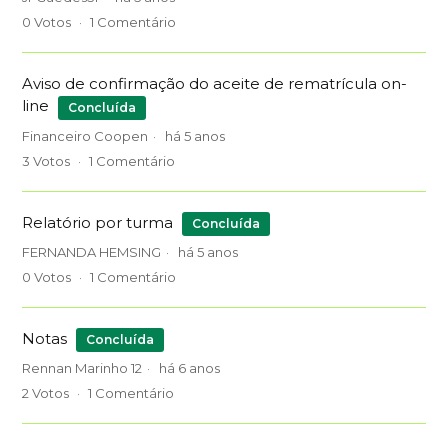
0
Votos
1
Comentário
Aviso de confirmação do aceite de rematrícula on-
line
Concluída
Financeiro Coopen
há 5 anos
3
Votos
1
Comentário
Relatório por turma
Concluída
FERNANDA HEMSING
há 5 anos
0
Votos
1
Comentário
Notas
Concluída
Rennan Marinho 12
há 6 anos
2
Votos
1
Comentário