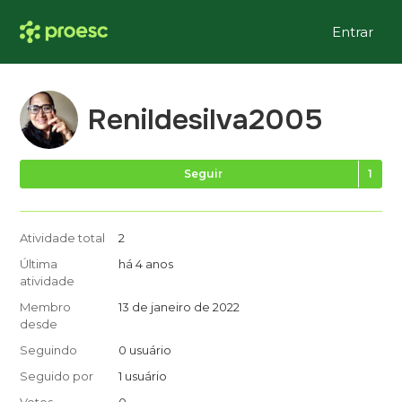
Entrar
Renildesilva2005
Se
Seguir
Atividade total
2
Última
há 4 anos
atividade
Membro
13 de janeiro de 2022
desde
Seguindo
0 usuário
Seguido por
1 usuário