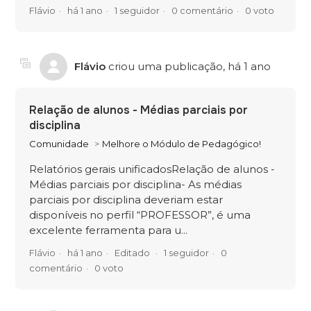
Flávio
há 1 ano
1 seguidor
0 comentário
0 voto
Flávio
criou uma publicação,
há 1 ano
Relação de alunos - Médias parciais por
disciplina
Comunidade
Melhore o Módulo de Pedagógico!
Relatórios gerais unificadosRelação de alunos -
Médias parciais por disciplina- As médias
parciais por disciplina deveriam estar
disponíveis no perfil “PROFESSOR”, é uma
excelente ferramenta para u...
Flávio
há 1 ano
Editado
1 seguidor
0
comentário
0 voto