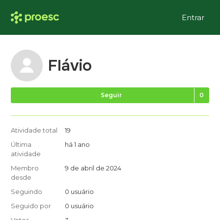
Entrar
Flávio
Ai
Seguir
Atividade total
19
Última
há 1 ano
atividade
Membro
9 de abril de 2024
desde
Seguindo
0 usuário
Seguido por
0 usuário