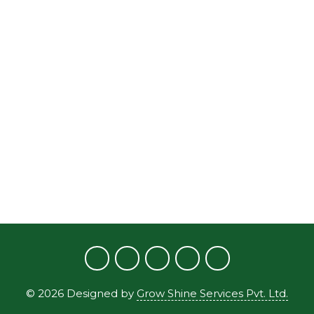
©
2026
Designed by
Grow Shine Services Pvt. Ltd.