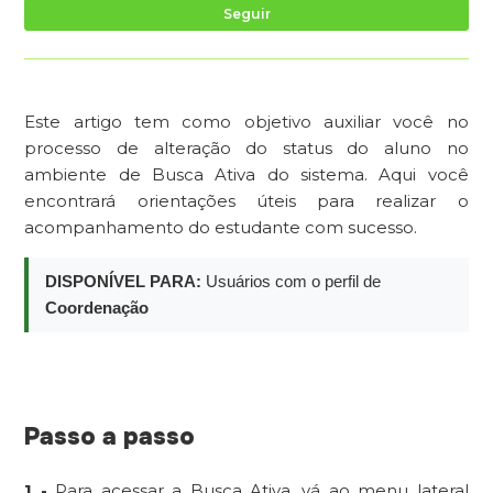
Ai
Seguir
Este artigo tem como objetivo auxiliar você no
processo de alteração do status do aluno no
ambiente de Busca Ativa do sistema. Aqui você
encontrará orientações úteis para realizar o
acompanhamento do estudante com sucesso.
DISPONÍVEL PARA:
Usuários com o perfil de
Coordenação
Passo a passo
1 -
Para acessar a Busca Ativa, vá ao menu lateral