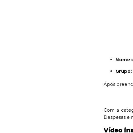
Nome d
Grupo
Após preench
Com a categ
Despesas e 
Vídeo in