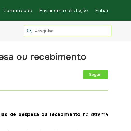
Comunidade
Enviar uma solicitação
Entrar
esa ou recebimento
Ainda não
Seguir
rias de despesa ou recebimento
no sistema