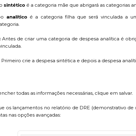
po
sintético
é a categoria mãe que abrigará as categorias analí
ipo
analítico
é a categoria filha que será vinculada a um
ategoria.
:
Antes de criar uma categoria de despesa analítica é obriga
vinculada.
!
Primeiro crie a despesa sintética e depois a despesa analít
encher todas as informações necessárias, clique em salvar.
e os lançamentos no relatório de DRE (demonstrativo de re
tas nas opções avançadas: