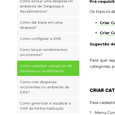
Como excluir uma despesa no
Pré-requisit
ambiente de Despesas e
Os tópicos a
Recebimentos?
Como dar baixa em uma
Criar 
despesa?
Criar 
Como configurar a DRE
Sugestão de
Como lançar recebimentos
recorrentes?
Para que se
Como cadastrar categorias de
categorias, p
despesa ou recebimento
Como criar despesas
recorrentes no ambiente de
CRIAR CA
DRE?
Para cadastrá
Como gerenciar e visualizar a
DRE da minha instituição
1 - Menu Co