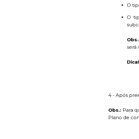
O ti
O t
subc
Obs.
será 
Dica
4 - Após pre
Obs.:
Para qu
Plano de con