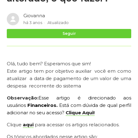
Giovanna
há 3 anos
Atualizado
Ai
Seguir
Olá, tudo bem? Esperamos que sim!
Este artigo tem por objetivo auxiliar você em como
atualizar a data de pagamento de um valor de uma
despesa recorrente do sistema
Observação:
Esse artigo é direcionado aos
usuários
Financeiros
.
Está com dúvida de qual perfil
adicionar no seu acesso?
Clique Aqui!
Clique
aqui
para acessar os artigos relacionados.
Os tópicos abordados nesse artigo são: