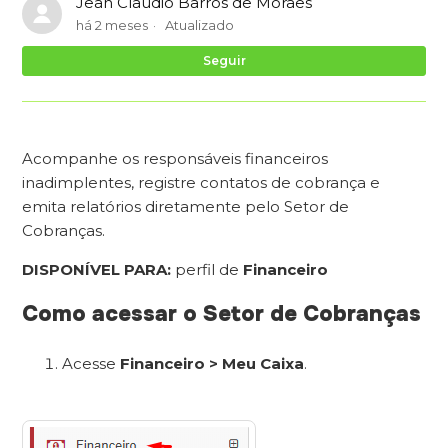
Jean Claudio Barros de Moraes
há 2 meses
Atualizado
Ai
Seguir
Acompanhe os responsáveis financeiros
inadimplentes, registre contatos de cobrança e
emita relatórios diretamente pelo Setor de
Cobranças.
DISPONÍVEL PARA:
perfil de
Financeiro
Como acessar o Setor de Cobranças
Acesse
Financeiro > Meu Caixa
.