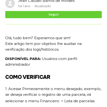
Jean Claudio Barros de Moraes
há 1 ano
Atualizado
Ai
Seguir
Olá, tudo bem? Esperamos que sim!
Este artigo tem por objetivo lhe auxiliar na
verificação dos logs/históricos.
DISPONÍVEL PARA:
Usuários com perfil
administrador
COMO VERIFICAR
1. Acesse Primeiramente o menu desejado, exemplo,
se deseja verificar o registro de uma parcela, irá
selecionar o menu Financeiro > Lista de parcelas