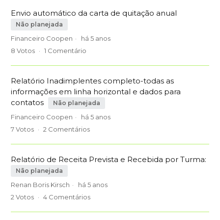
Envio automático da carta de quitação anual
Não planejada
Financeiro Coopen
há 5 anos
8
Votos
1
Comentário
Relatório Inadimplentes completo-todas as
informações em linha horizontal e dados para
contatos
Não planejada
Financeiro Coopen
há 5 anos
7
Votos
2
Comentários
Relatório de Receita Prevista e Recebida por Turma:
Não planejada
Renan Boris Kirsch
há 5 anos
2
Votos
4
Comentários