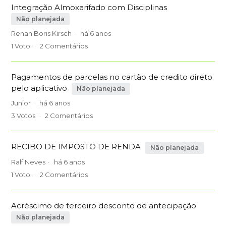
Integração Almoxarifado com Disciplinas
Não planejada
Renan Boris Kirsch
há 6 anos
1
Voto
2
Comentários
Pagamentos de parcelas no cartão de credito direto
pelo aplicativo
Não planejada
Junior
há 6 anos
3
Votos
2
Comentários
RECIBO DE IMPOSTO DE RENDA
Não planejada
Ralf Neves
há 6 anos
1
Voto
2
Comentários
Acréscimo de terceiro desconto de antecipação
Não planejada