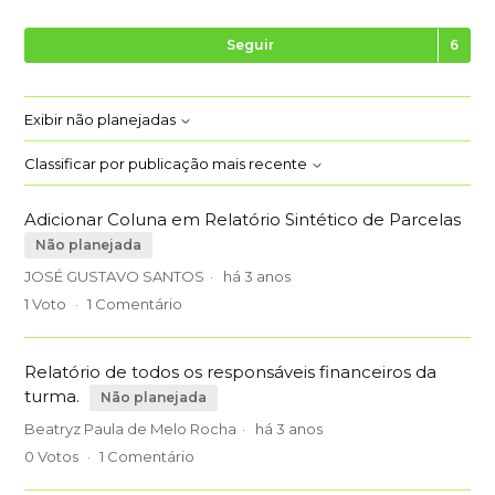
Se
Seguir
Exibir não planejadas
Classificar por publicação mais recente
Adicionar Coluna em Relatório Sintético de Parcelas
Não planejada
JOSÉ GUSTAVO SANTOS
há 3 anos
1
Voto
1
Comentário
Relatório de todos os responsáveis financeiros da
turma.
Não planejada
Beatryz Paula de Melo Rocha
há 3 anos
0
Votos
1
Comentário