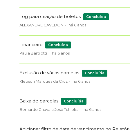
Log para criação de boletos
Concluída
ALEXANDRE CAVEDON
há 6 anos
Financeiro
Concluída
Paula Bartilotti
há 6 anos
Exclusão de várias parcelas
Concluída
Klebson Marques da Cruz
há 6 anos
Baixa de parcelas
Concluída
Bernardo Chavaia José Tchioka
há 6 anos
Adicionar filtro de data de vencimento no Relató