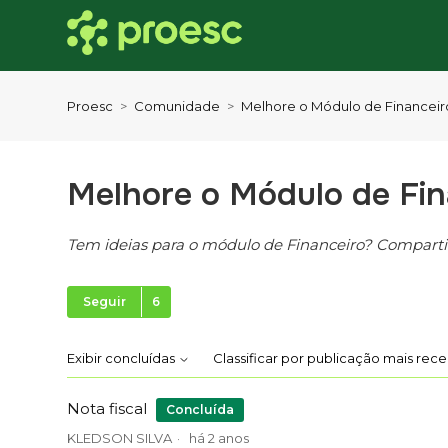
Proesc
Comunidade
Melhore o Módulo de Financeir
Melhore o Módulo de Fin
Tem ideias para o módulo de Financeiro? Compartil
Seguido por 6 pessoas
Seguir
Exibir concluídas
Classificar por publicação mais rec
Nota fiscal
Concluída
KLEDSON SILVA
há 2 anos