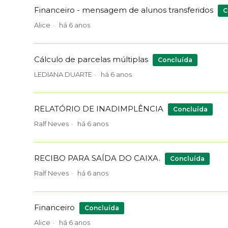
Financeiro - mensagem de alunos transferidos
C
Alice
há 6 anos
Cálculo de parcelas múltiplas
Concluída
LEDIANA DUARTE
há 6 anos
RELATÓRIO DE INADIMPLÊNCIA
Concluída
Ralf Neves
há 6 anos
RECIBO PARA SAÍDA DO CAIXA.
Concluída
Ralf Neves
há 6 anos
Financeiro
Concluída
Alice
há 6 anos