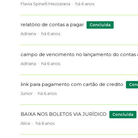
Flavia Spinelli Mezzarana
há 6 anos
relatório de contas a pagar
Concluída
Adriana
há 6 anos
campo de vencimento no lançamento do contas 
Adriana
há 6 anos
link para pagamento com cartão de credito
Con
Junior
há 6 anos
BAIXA NOS BOLETOS VIA JURÍDICO
Concluída
Alice
há 6 anos