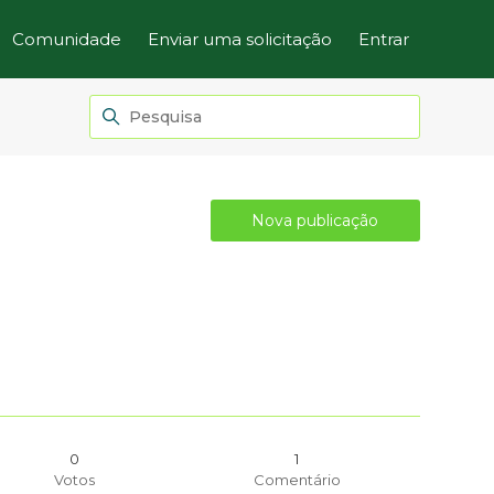
Comunidade
Enviar uma solicitação
Entrar
Nova publicação
0
1
Votos
Comentário