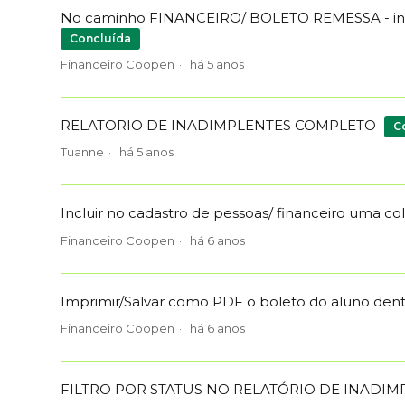
No caminho FINANCEIRO/ BOLETO REMESSA - incl
Concluída
Financeiro Coopen
há 5 anos
RELATORIO DE INADIMPLENTES COMPLETO
C
Tuanne
há 5 anos
Incluir no cadastro de pessoas/ financeiro uma 
Financeiro Coopen
há 6 anos
Imprimir/Salvar como PDF o boleto do aluno dentr
Financeiro Coopen
há 6 anos
FILTRO POR STATUS NO RELATÓRIO DE INADIM