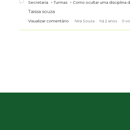
Secretaria
Turmas
Como ocultar uma disciplina 
Taissa souza
Visualizar comentário
Nira Souza
há 2 anos
0 v