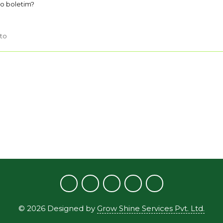
do boletim?
oto
©
2026
Designed by
Grow Shine Services Pvt. Ltd.