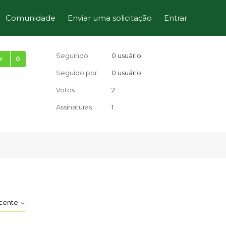
Comunidade
Enviar uma solicitação
Entrar
Ainda não seguido por ninguém
Seguindo
0 usuário
r
Seguido por
0 usuário
Votos
2
Assinaturas
1
ecente