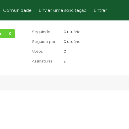
Comunidade
Enviar uma solicitação
Entrar
Ainda não seguido por ninguém
Seguindo
0 usuário
r
Seguido por
0 usuário
Votos
0
Assinaturas
2