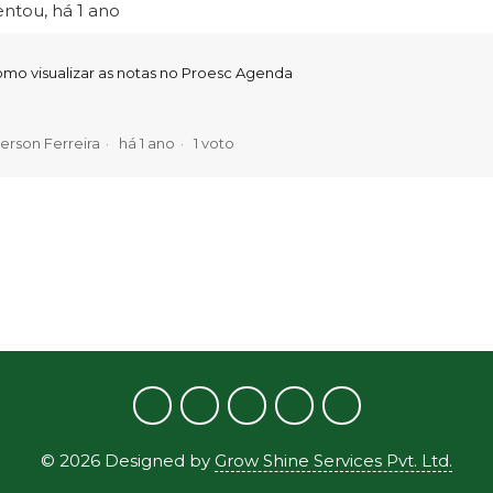
ntou,
há 1 ano
mo visualizar as notas no Proesc Agenda
erson Ferreira
há 1 ano
1 voto
©
2026
Designed by
Grow Shine Services Pvt. Ltd.