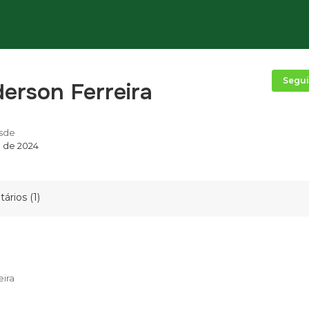
Segui
derson Ferreira
sde
o de 2024
ários (1)
eira