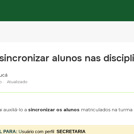
incronizar alunos nas discipl
ucá
o
Atualizado
i auxiliá-lo a
sincronizar os alunos
matriculados na turma 
L PARA:
U
suário com perfil
SECRETARIA