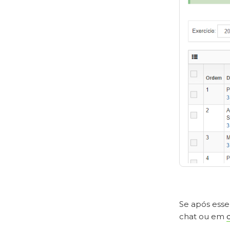
Se após esse
chat ou em