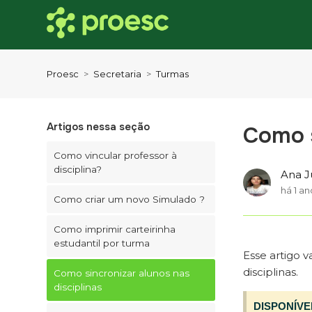
Proesc
Secretaria
Turmas
Artigos nessa seção
Como s
Como vincular professor à
disciplina?
Ana J
há 1 an
Como criar um novo Simulado ?
Como imprimir carteirinha
estudantil por turma
Esse artigo va
disciplinas.
Como sincronizar alunos nas
disciplinas
DISPONÍVE