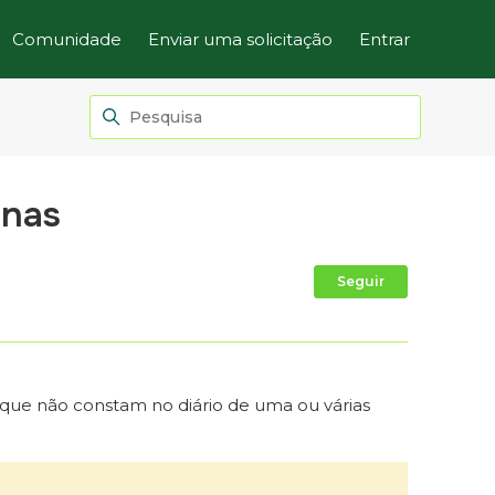
Comunidade
Enviar uma solicitação
Entrar
inas
Ainda não
Seguir
que não constam no diário de uma ou várias