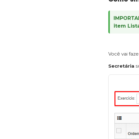
IMPORTA
item List
Você vai faz
Secretária
s