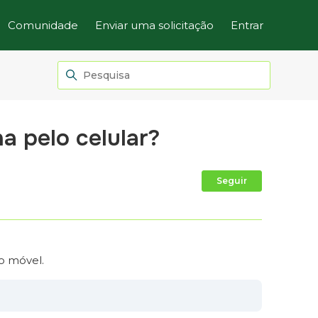
Comunidade
Enviar uma solicitação
Entrar
a pelo celular?
Ainda não
Seguir
vo móvel.