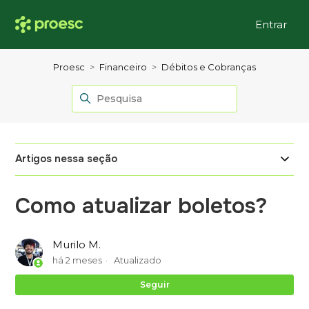
Entrar
Proesc
Financeiro
Débitos e Cobranças
Artigos nessa seção
Como atualizar boletos?
Murilo M.
há 2 meses
Atualizado
Ai
Seguir