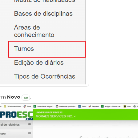
 em
Novo
.