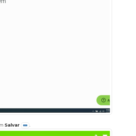
em
Salvar
.