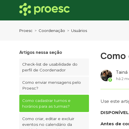
Proesc
Coordenação
Usuários
Artigos nessa seção
Como c
Check-list de usabilidade do
perfil de Coordenador
Tainá
há 2 m
Como enviar mensagens pelo
Proesc?
Como cadastrar turnos e
Use este arti
horários para as turmas?
DISPONÍVEL
Como criar, editar e excluir
Antes de co
eventos no calendário da