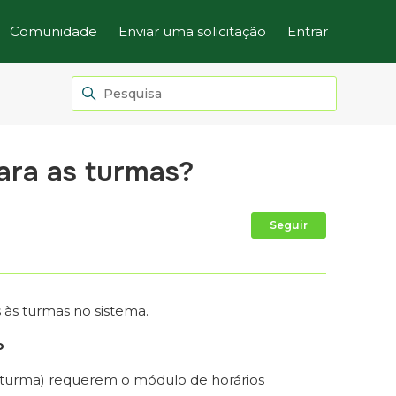
Comunidade
Enviar uma solicitação
Entrar
ara as turmas?
Ainda não
Seguir
s às turmas no sistema.
o
 à turma) requerem o módulo de horários