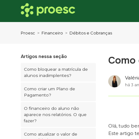
Proesc
Financeiro
Débitos e Cobranças
Artigos nessa seção
Como c
Como bloquear a matrícula de
alunos inadimplentes?
Valéri
há 3 a
Como criar um Plano de
Pagamento?
O financeiro do aluno não
aparece nos relatórios. O que
fazer?
Olá, tudo b
Este artigo t
Como atualizar o valor de