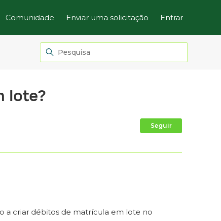
Comunidade
Enviar uma solicitação
Entrar
 lote?
Ainda não
Seguir
ão a criar débitos de matrícula em lote no