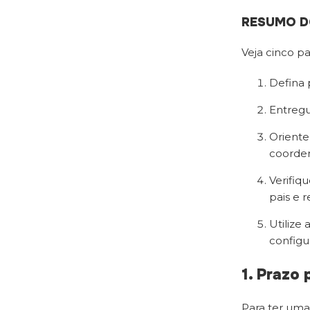
RESUMO D
Veja cinco pa
Defina 
Entregu
Oriente
coorde
Verifiq
pais e 
Utilize
configu
1. Prazo
Para ter uma