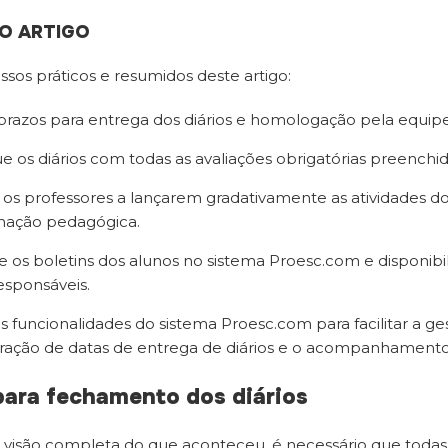
O ARTIGO
ssos práticos e resumidos deste artigo:
prazos para entrega dos diários e homologação pela equi
e os diários com todas as avaliações obrigatórias preenchid
 os professores a lançarem gradativamente as atividades do
nação pedagógica.
ue os boletins dos alunos no sistema Proesc.com e disponibi
responsáveis.
 as funcionalidades do sistema Proesc.com para facilitar a
ração de datas de entrega de diários e o acompanhamento 
 para fechamento dos diários
 visão completa do que aconteceu, é necessário que todas