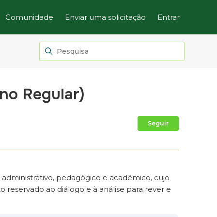
Comunidade
Enviar uma solicitação
Entrar
ino Regular)
Ainda não
Seguir
administrativo, pedagógico e acadêmico, cujo
reservado ao diálogo e à análise para rever e