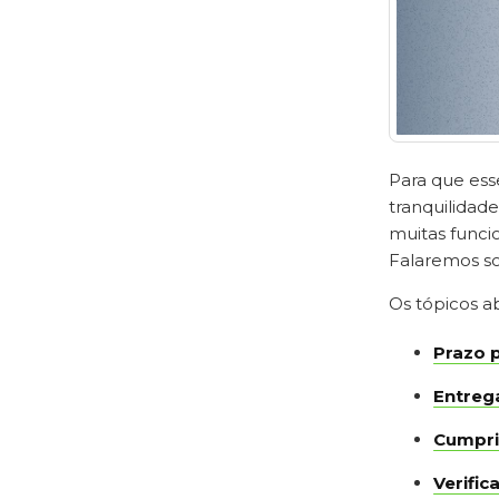
Para que ess
tranquilidad
muitas funci
Falaremos so
Os tópicos a
Prazo 
Entreg
Cumpri
Verific