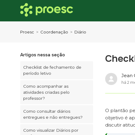
Proesc
Coordenação
Diário
Artigos nessa seção
Checkl
Checklist de fechamento de
período letivo
Jean 
há 2 m
Como acompanhar as
atividades criadas pelo
professor?
O plantão pe
Como consultar diários
entregues e não entregues?
objetivo é a
discutir atit
Como visualizar Diários por