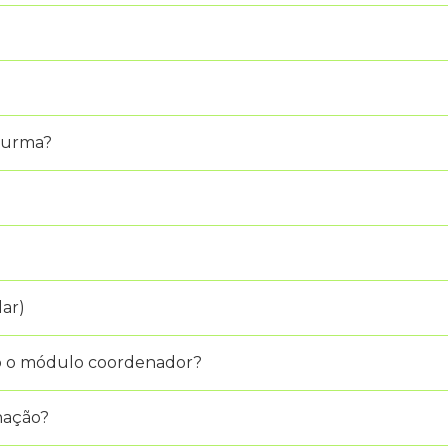
 turma?
lar)
do o módulo coordenador?
nação?