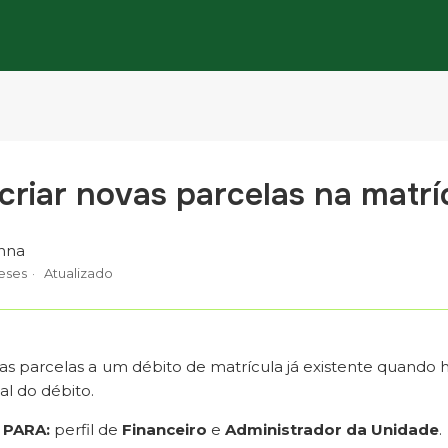
riar novas parcelas na matrí
nna
eses
Atualizado
as parcelas a um débito de matrícula já existente quando 
ial do débito.
 PARA:
perfil de
Financeiro
e
Administrador da Unidade
.