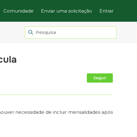
Comunidade
Enviar uma solicitação
Entrar
cula
Ainda não
Seguir
houver necessidade de incluir mensalidades após