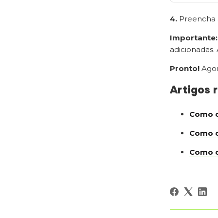
4.
Preencha a
Importante:
adicionadas. 
Pronto!
Agor
Artigos 
Como c
Como c
Como c