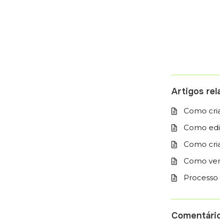
Artigos re
Como cria
Como edi
Como cri
Como ver 
Processo d
Comentári