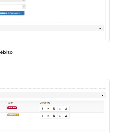
débito
.