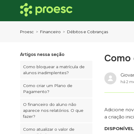
Proesc
Financeiro
Débitos e Cobranças
Artigos nessa seção
Como c
Como bloquear a matrícula de
alunos inadimplentes?
Giova
há 2 m
Como criar um Plano de
Pagamento?
O financeiro do aluno não
Adicione nov
aparece nos relatórios. O que
fazer?
a criação inic
DISPONÍVEL
Como atualizar o valor de