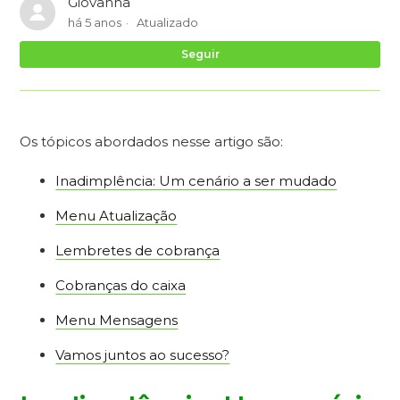
Giovanna
há 5 anos
Atualizado
Ai
Seguir
Os tópicos abordados nesse artigo são:
Inadimplência: Um cenário a ser mudado
Menu Atualização
Lembretes de cobrança
Cobranças do caixa
Menu Mensagens
Vamos juntos ao sucesso?