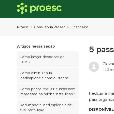
Proesc
Consultoria Proesc
Financeiro
Artigos nessa seção
5 pass
Como lançar despesas de
FGTS?
Giova
há 2 m
Como diminuir sua
inadimplência com o Proesc
Como posso reduzir custos com
Reduzir a in
impressão na minha instituição?
para organiz
Reduzindo a inadimplência de
DISPONÍVEL
sua instituição.