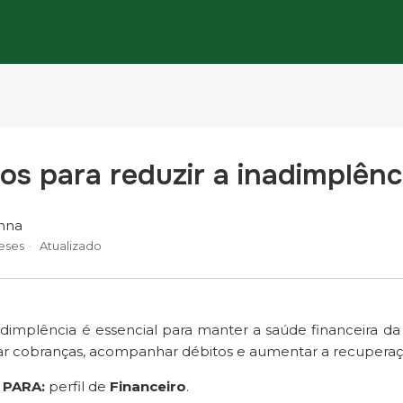
os para reduzir a inadimplênc
nna
eses
Atualizado
adimplência é essencial para manter a saúde financeira da i
ar cobranças, acompanhar débitos e aumentar a recuperaçã
 PARA:
perfil de
Financeiro
.