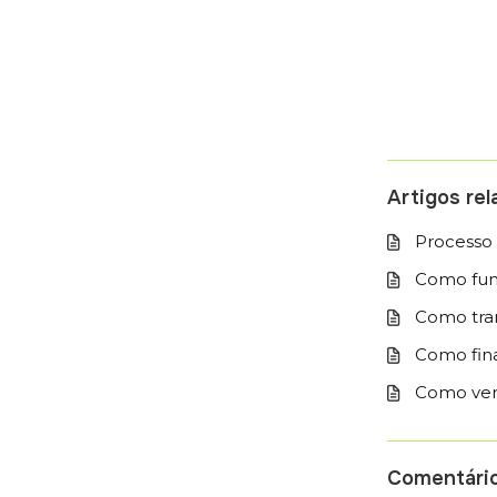
Artigos re
Processo d
Como fun
Como tran
Como fina
Como ver 
Comentári