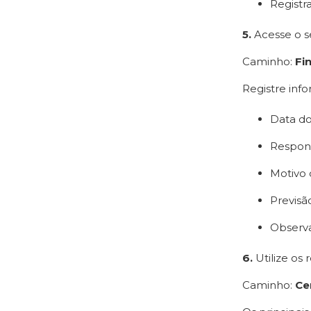
Registr
5.
Acesse o s
Caminho:
Fi
Registre inf
Data do
Respons
Motivo 
Previs
Observa
6.
Utilize os 
Caminho:
Ce