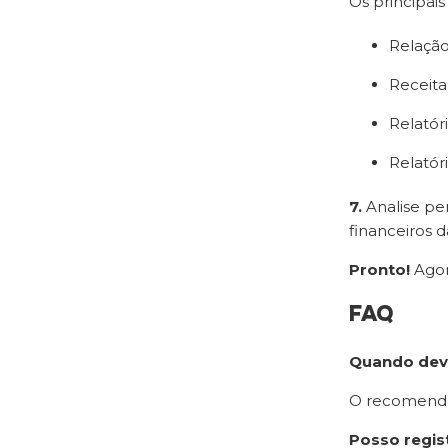
Os principais 
Relação
Receita
Relatóri
Relatóri
7.
Analise pe
financeiros da
Pronto!
Agor
FAQ
Quando devo
O recomendad
Posso regis