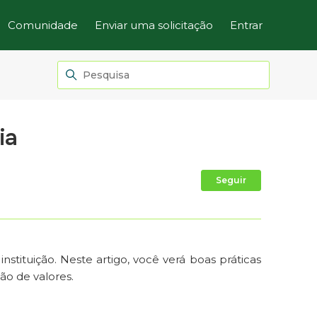
Comunidade
Enviar uma solicitação
Entrar
ia
Ainda não
Seguir
nstituição. Neste artigo, você verá boas práticas
o de valores.