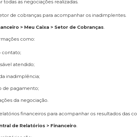
ar todas as negociações realizadas.
etor de cobranças para acompanhar os inadimplentes.
nanceiro > Meu Caixa > Setor de Cobranças
.
ormações como:
 contato;
ável atendido;
da inadimplência;
ão de pagamento;
ções da negociação.
relatórios financeiros para acompanhar os resultados das c
ntral de Relatórios > Financeiro
.