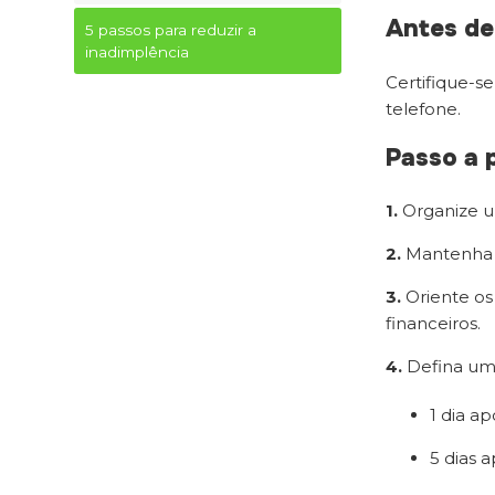
Antes d
5 passos para reduzir a
inadimplência
Certifique-s
telefone.
Passo a 
1.
Organize u
2.
Mantenha o
3.
Oriente os
financeiros.
4.
Defina um 
1 dia a
5 dias 