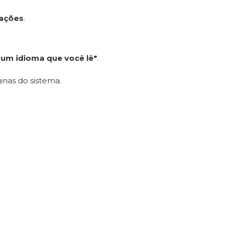
rações
.
 um idioma que você lê"
.
inas do sistema.