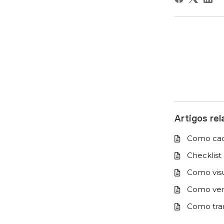
Artigos re
Como cada
Checklist
Como visu
Como ver 
Como tran