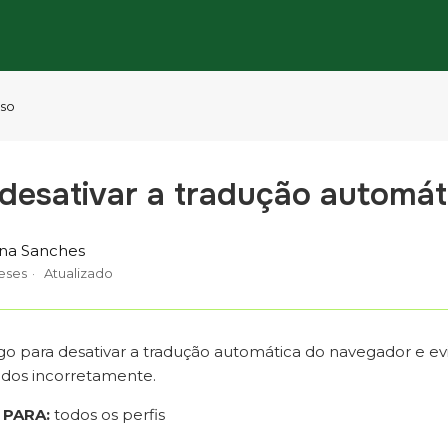
sso
esativar a tradução automát
ina Sanches
eses
Atualizado
igo para desativar a tradução automática do navegador e e
idos incorretamente.
 PARA:
todos os perfis