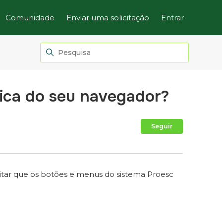
Comunidade
Enviar uma solicitação
Entrar
ica do seu navegador?
Ainda não
Seguir
vitar que os botões e menus do sistema Proesc