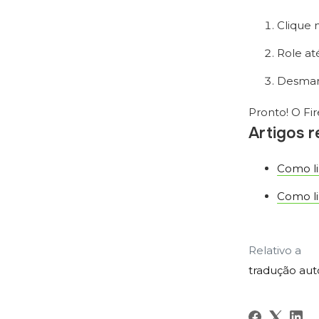
Clique 
Role at
Desma
Pronto! O Fi
Artigos 
Como l
Como li
Relativo a
tradução au