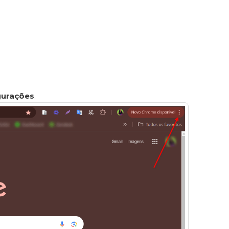
gurações
.