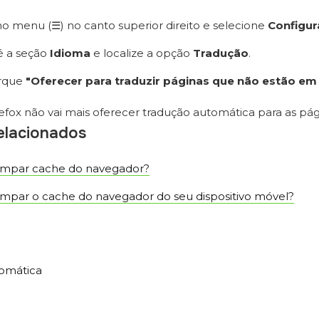
no menu (☰) no canto superior direito e selecione
Configu
é a seção
Idioma
e localize a opção
Tradução
.
rque
"Oferecer para traduzir páginas que não estão em
refox não vai mais oferecer tradução automática para as pág
relacionados
impar cache do navegador?
mpar o cache do navegador do seu dispositivo móvel?
tomática