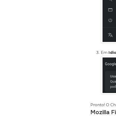
Em
Idi
Pronto! O Ch
Mozilla F